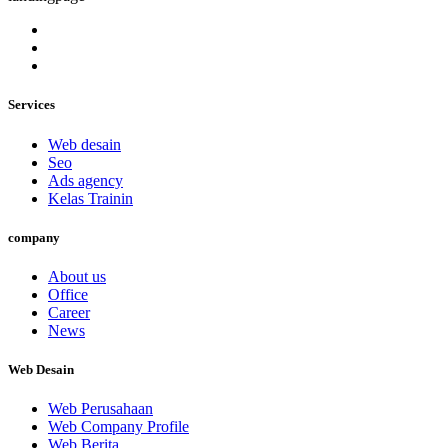
Services
Web desain
Seo
Ads agency
Kelas Trainin
company
About us
Office
Career
News
Web Desain
Web Perusahaan
Web Company Profile
Web Berita